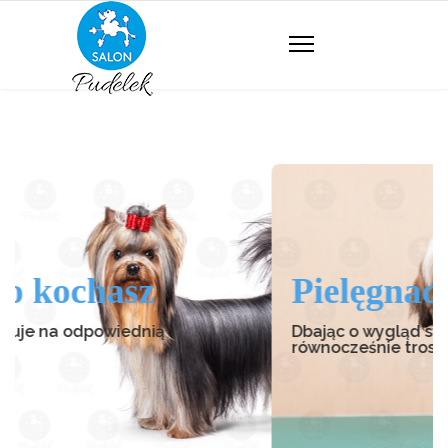
z
Pielęgnacja to zdro
nią
Dbając o wygląd swojego PSIjaciela,
równocześnie troszczysz się o jego zd